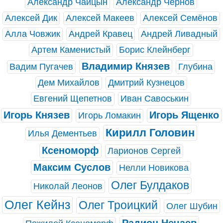
Александр Чайцын
Александр Чернов
Алексей Дик
Алексей Макеев
Алексей Семёнов
Алла Човжик
Андрей Кравец
Андрей Ливадный
Артем Каменистый
Борис Клейнберг
Владимир Князев
Вадим Пугачев
Глубина
Дем Михайлов
Дмитрий Кузнецов
Евгений Щепетнов
Иван Савоськин
Игорь Князев
Игорь Ященко
Игорь Ломакин
Кирилл Головин
Илья Дементьев
Ксеноморф
Ларионов Сергей
Максим Суслов
Нелли Новикова
Олег Булдаков
Николай Леонов
Олег Кейнз
Олег Троицкий
Олег Шубин