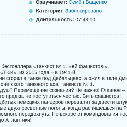
Озвучивает:
Семён Ващенко
Категория:
Заблокировано
Длительность:
07:43:00
бестселлера «Танкист № 1. Бей фашистов!».
 «Т-34», из 2015 года – в 1941-й.
ин сгорел в танке под Дебальцево, а ожил в теле Дм
оветского танкового аса, танкиста № 1.
душ? Перемещение сознания? Не важно! Главное – 
го предка, не поступиться честью. Бить фашистов!
дбитых немецких панцеров перевалит за двести штук
тые двухпросветные погоны, когда распишешься на Р
немного передохнуть. Но вскоре от командования по
до Атлантики!