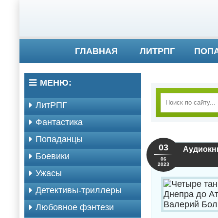
ГЛАВНАЯ
ЛИТРПГ
ПОП
МЕНЮ:
ЛитРПГ
Фантастика
Попаданцы
03
Аудиокни
Боевики
06
2023
Ужасы
Детективы-триллеры
Любовное фэнтези