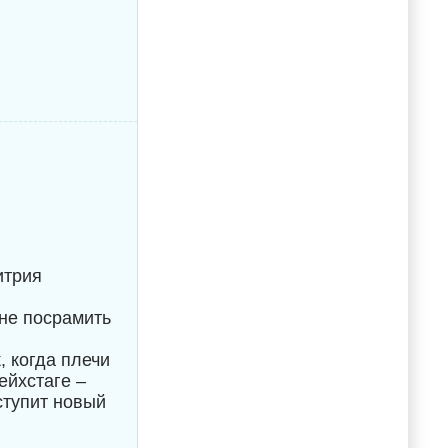
итрия
не посрамить
, когда плечи
ейхстаге –
ступит новый