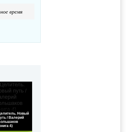
ное время
елитель. Новый
уть / Валерий
Большаков
книга 4)