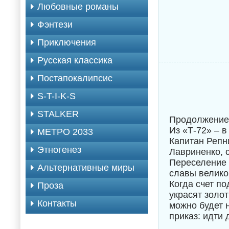
Любовные романы
Фэнтези
Приключения
Русская классика
Постапокалипсис
S-T-I-K-S
STALKER
Продолжение 
Из «Т-72» – в
МЕТРО 2033
Капитан Репн
Этногенез
Лавриненко, с
Переселение 
Альтернативные миры
славы велико
Когда счет по
Проза
украсят золо
Контакты
можно будет 
приказ: идти 