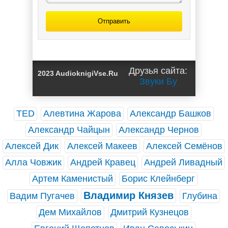
Отправить
Друзья сайта:
2023 AudioknigiVse.Ru
Звуки Бу
TED
Алевтина Жарова
Александр Башков
Александр Чайцын
Александр Чернов
Алексей Дик
Алексей Макеев
Алексей Семёнов
Алла Човжик
Андрей Кравец
Андрей Ливадный
Артем Каменистый
Борис Клейнберг
Владимир Князев
Вадим Пугачев
Глубина
Дем Михайлов
Дмитрий Кузнецов